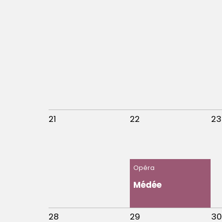
21
22
23
Opéra
Médée
28
29
30