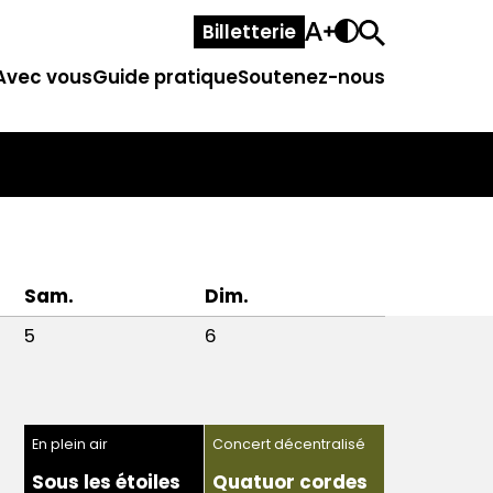
Billetterie
Avec vous
Guide pratique
Soutenez-nous
Sam.
Dim.
5
6
En plein air
Concert décentralisé
Sous les étoiles
Quatuor cordes