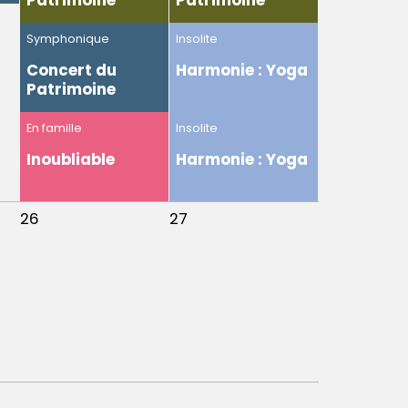
Patrimoine
Patrimoine
Symphonique
Insolite
Concert du
Harmonie : Yoga
Patrimoine
En famille
Insolite
Inoubliable
Harmonie : Yoga
26
27