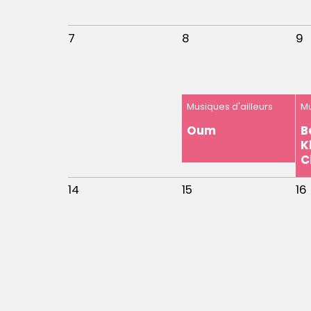
7
8
9
Musiques d'ailleurs
Mu
Oum
B
K
C
14
15
16