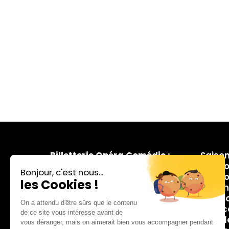
Billetterie Opéra Comédie :
Saiso
Place de la Comédie
Les Co
du mardi au samedi
Conco
de 10h à 13h
March
et de 14h à 18h
Menti
Espac
Newsl
Téléphone :