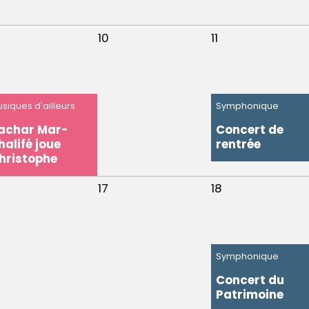
10
11
siques d'ailleurs
Symphonique
achar Mar-
Concert de
halifé joue
rentrée
hristophe
17
18
Symphonique
Concert du
Patrimoine