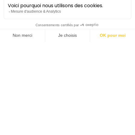
Josephine Stephenson •
Clara Schumann • Robert
Schumann
Réserver
Symphonique
Lieu :
Opéra Comédie
Durée :
±1h40 avec entracte
Tarifs :
48€ (Passion) | 37€ | 33€ | 28€
Prochaines dates
vendredi 4 juin
20h00