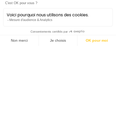
Montpellier
Occitanie
Réserver
Concert décentralisé
Lieu :
Sète | Théâtre Molière - Scène
nationale Archipel de Thau
Prochaines dates
dimanche 17 janvier
16h00