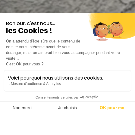
Quatuor COR-des
Concert décentralisé
Lieu :
Palavas-les-Flots | Église Saint-
Pierre
Réservations
: Service culture de
Palavas-les-Flots : 44 avenue de l’étang
du Grec -Palavas-les-Flots / 04 67 50 42