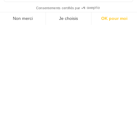
Réserver
En famille
Lieu :
Salle Molière | Opéra Comédie
Durée :
±1h10
Dès 6 ans
Informations et réservations :
HelloAsso Compagnie Rouge Vivier
Prochaines dates
samedi 19 septembre
17h00
Spectacle bilingue français –