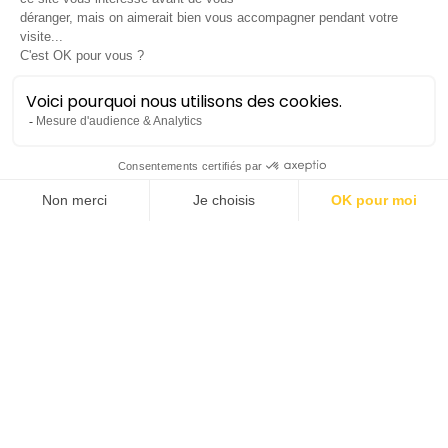
Masterclass
publique
Ko Yeong-yeol
Réserver
Masterclass
Lieu :
Salle Molière | Opéra Comédie
Tarif unique :
10€
Prochaines dates
vendredi 18 juin
19h00