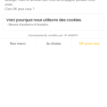
Tous en scène !
Concert des participants aux
ateliers amateurs de l'Opéra
Orchestre
En famille
Lieu :
Opéra Berlioz | Le Corum
Durée :
± 2h30 sans entracte
Tarif unique :
10€
Saison 2022-23
samedi 3 juin