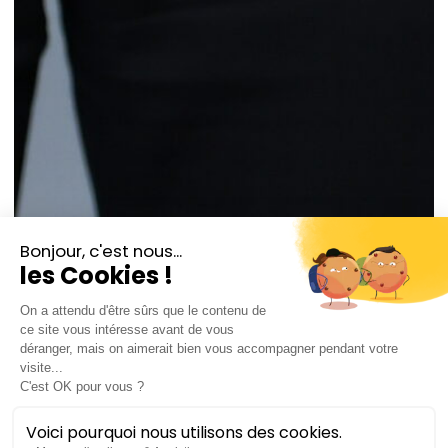
© Marc Ginot
Juliette Tricoire
trombone