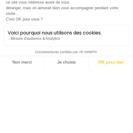
La Traviata
Répétition générale
Opéra
Lieu :
Opéra Comédie
Durée :
±2h30 avec entracte
Publics concernés :
• Collèges
• Lycées
• Enseignement supérieur
• Associations / Publics éloignés
• Conservatoires et écoles de musique
Tranches d'âge :
à partir de 11 ans