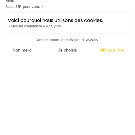
Virtuosité et destin
Salonen • Prokofiev •
Chostakovitch
Symphonique
Lieu :
Opéra Berlioz | Le Corum
Durée :
±2h avec entracte
Tarifs :
de 26€ à 47€
Saison 2025-26
vendredi 17 avril
20h00