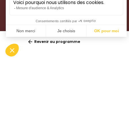
Revenir au programme
Spectacle éducatif
L’Opér
les tro
Lieu :
Opéra Comédie
(mette
Durée :
±45mn
Gratuit sur inscription
est un 
Publics :
Terre,
– Lycées
planéta
– Enseignement supérieur
par les
– Associations à caractère social
– Conservatoires et Écoles de
artific
musique
laquel