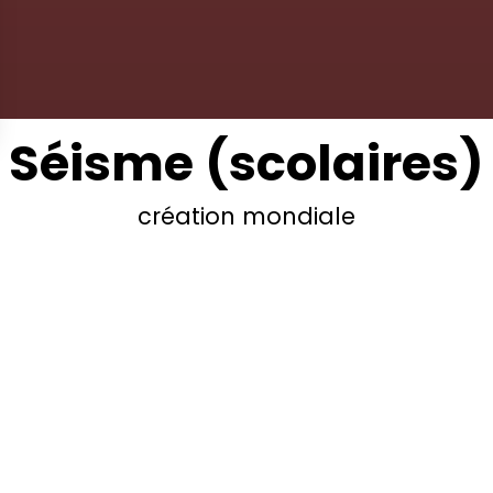
Séisme (scolaires)
création mondiale
a Orchestre présente SÉISME, une œuvre immersive por
is artistes en résidence Alex Ho (compositeur), Francisk
use en scène) et Ar Guens Jean Mary (auteur, poète). S
opus interactif sur la conversation entre les hommes et 
 une réflexion sur les hyperobjets, défis globaux et phé
ires. À travers la musique, la poésie, les vibrations tran
 gilets vibrants SubPac, le sol interactif et l’intelligence
ielle, la pièce invite le public à communiquer avec la terr
le nous marchons tous, créant une œuvre participative,