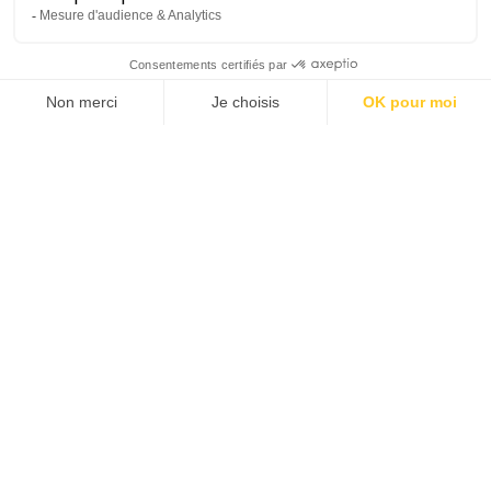
Concert décentralisé
Lieu :
Saint-Jean-Pla-de-Corts | Salle
Polyvalente
Tarifs :
Entrée générale : 15 €
Adhérents AOC et AAM : 12 €
Gratuit moins de 18 ans
Saison 2025-26
dimanche 22 février
16h00