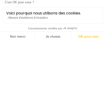
Charlie Chaplin
ciné-concert
Symphonique
Lieu :
Opéra Comédie
Durée :
±1h10 sans entracte
Tarif :
20€
Tarif -16 ans :
10€
Dès 6 ans
Ce concert est inclus dans
Mon
Premier abonnement
(disponible à
er
partir du 1
juillet à 10h).