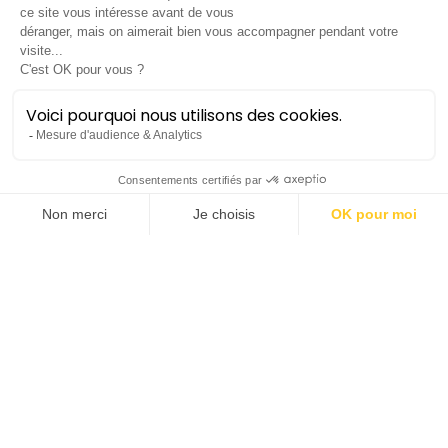
De Bach à
l’impro(bable)
Trio violoncelle, trombone et
marimba
Concert décentralisé
Lieu :
Saint-Génis-des-Fontaines |
Église St Michel
Tarif :
15€