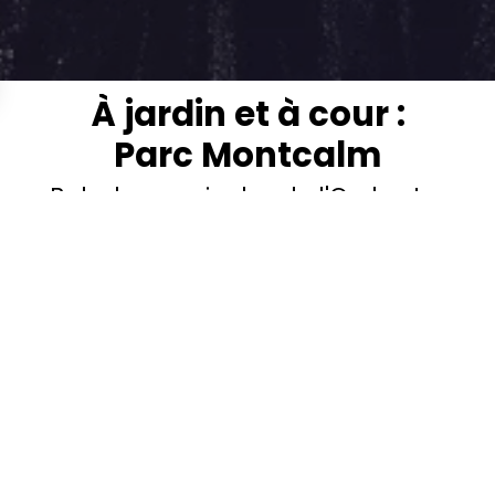
À jardin et à cour :
Parc Montcalm
Balades musicales de l'Orchestre
hestre national Montpellier Occitanie a le plais
nter une série de concerts en plein air, dans l
 et les jardins de Montpellier, mais aussi au 
uartiers, dans les Maisons pour tous.
s veniez seul, en couple, en famille ou entre amis, ces
ts vous offriront l’opportunité de partager des moments
ux uniques, hors de nos traditionnelles salles de concer
ents sont une occasion privilégiée pour nos musiciens 
er les liens tissés avec le public au fil des années et de pa