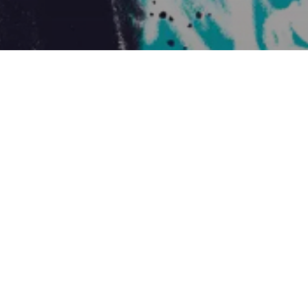
ir de
Saison 2024-25
es
dimanche 1 juin
cœur
19h00
t. Ces
de
rtir à