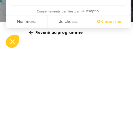
Revenir au programme
En famille
L’Orc
prése
Lieu :
Montpellier | Parc Montcalm
parcs
Entrée libre
(dans la limite des
places disponibles)
des q
Artistes
Que vou
Liubov Nosova
concer
direction
musica
Orchestre national Montpellier
événem
Occitanie
renforc