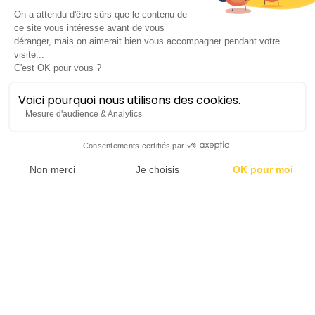
Les vingt saisons
de Dorota
Haydn • Vivaldi
Chambre / Baroque
Lieu :
Salle Pasteur | Le Corum
Durée :
±1h20 sans entracte
Tarif plein :
20€
Tarif réduit :
18€
Saison 2024-25