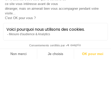
Une symphonie
alpestre
Akimenko • Strauss
Symphonique
Lieu :
Opéra Berlioz | Le Corum
Durée :
± 1h30 avec entracte
Tarifs :
de 10€ à 30€
Saison 2022-23
vendredi 27 janvier