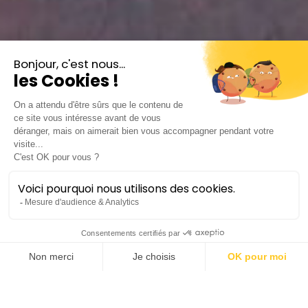
Quatuor COR-des
Concert décentralisé
Lieu :
Bédarieux | La Tuilerie
Saison 2025-26