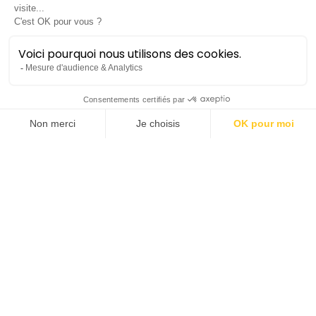
Le Consort & Adèle
Charvet
Teatro Sant'Angelo
Baroque
Lieu :
Opéra Comédie
Durée :
±1h15 sans entracte
Tarif plein :
27€
Tarif réduit :
24€
Saison 2024-25
lundi 3 mars