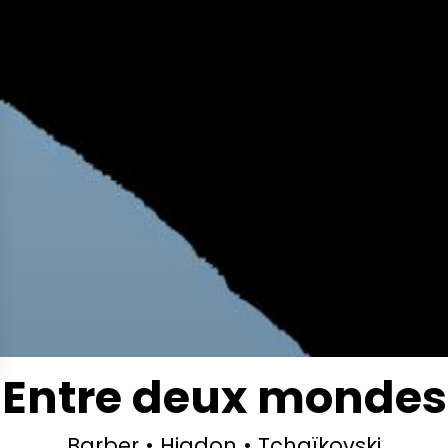
Entre deux mondes
Barber • Higdon • Tchaïkovski