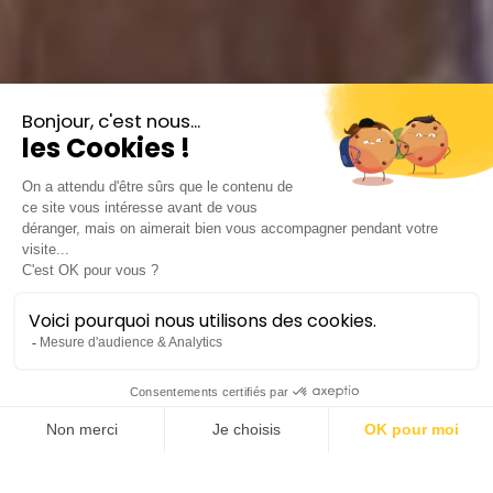
Cavalleria
rusticana /
Pagliacci
Pietro Mascagni (1863 –
1945) / Ruggero Leoncavallo
(1857 – 1919)