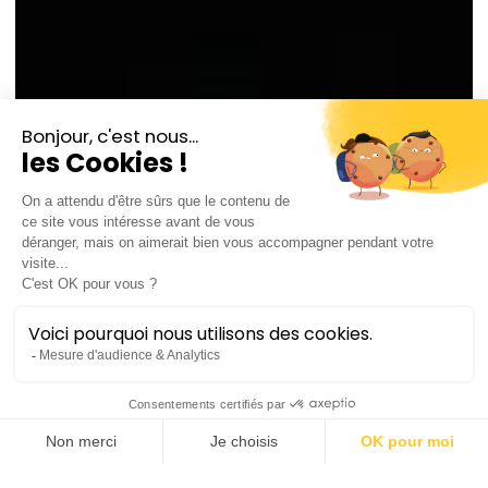
© DR
Leon Kim
baryton
Né à Séoul, il a commencé ses études de chant à
Han-Yang sous la direction du baryton Sunghyun
Ko et a obtenu son diplôme en 2013.
Il s’est ensuite installé en Italie pour se spécialiser