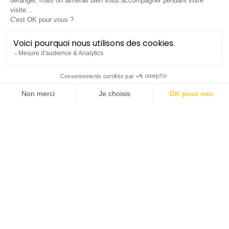
Belongings
opéra de Lewis Murphy
(1992–) | Avec Opéra Junior
Opéra Junior
Lieu :
Opéra Comédie
Durée :
±1h
Tarifs :
de 10€ à 16€
Saison 2023-24
vendredi 19 avril
19h00