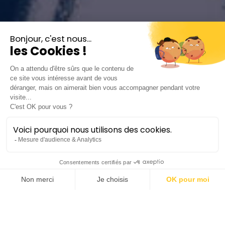
Aurore boréale et
ibérique
Leiviskä • Sibelius • de Falla
Symphonique
Lieu :
Opéra Berlioz | Le Corum
Durée :
±1h50 avec entracte