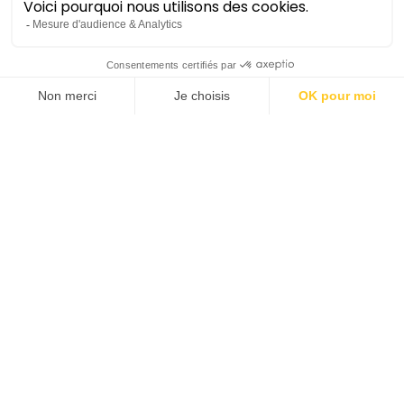
Né à Varsovie, Łukasz Borowicz étudie à l’Académie
de Musique Frédéric Chopin. Il dirige les œuvres
majeures du répertoire allemand, russe, polonais,
tchèque et hongrois. Sa vaste discographie – parmi
laquelle on peut citer l’album
Heart’s delight – Songs
of Richard Tauber
avec le ténor Piotr Beczala chez
Deutsche Grammophon et l’intégrale de la musique
symphonique d’Andrzej Panufnik chez CPO
(Editor’s Choice du magazine Gramophone) –
comprend plus de 75 titres et a été distinguée par
trois « Diapason d’or ».
De 2007 à 2015, il a été chef principal de l’Orchestre
symphonique de la Radio polonaise à Varsovie et en
2006, il est nommé principal chef invité de
l’Orchestre Philharmonique de Poznań.
La saison dernière, il a fait ses débuts avec le
London Philharmonic Orchestra, le Gürzenich-
Orchester de Cologne et le Bamberger Symphoniker
et il a poursuivi sa collaboration avec le Beethoven