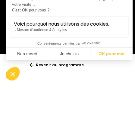
Revenir au programme
Ciné-concert
L’Opér
avec l
Lieu :
Opéra Comédie
musica
Durée :
± 1h
Tarif unique :
10€
remarq
À partir de 5 ans
prix : 
d’Annec