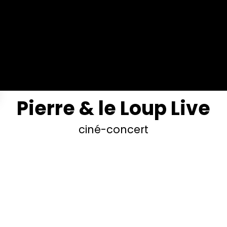
Pierre & le Loup Live
ciné-concert
a Orchestre vous propose ici un ciné-concert exception
e formidable film de Suzie Templeton qui transpose le co
l de Prokofiev dans une Russie contemporaine. Le résult
uable, a valu à sa réalisatrice Suzie Templeton de nom
l’Oscar® du meilleur court-métrage d’animation, le Crista
y… Clin d’oeil aux origines du cinéma, le film muet est