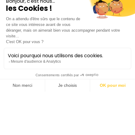
Orchestre pour tous
Rythmes de l'Est
Symphonique
Lieu :
Salle Molière | Opéra Comédie
Durée :
±1h sans entracte
Publics concernés :
• Élémentaires
• Collèges
Conditions d'inscription :
inscriptions