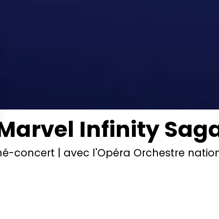
Marvel Infinity Sag
né-concert | avec l'Opéra Orchestre natio
Montpellier Occitanie
L INFINITY SAGA débarque, pour la première 
rope, en ciné-concert au Festival de Nîmes !