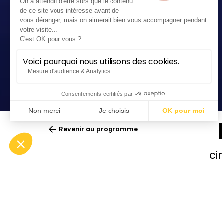
Revenir au programme
ci
Ciné-concert
MARVE
en Eu
Lieu :
Nîmes | Arènes