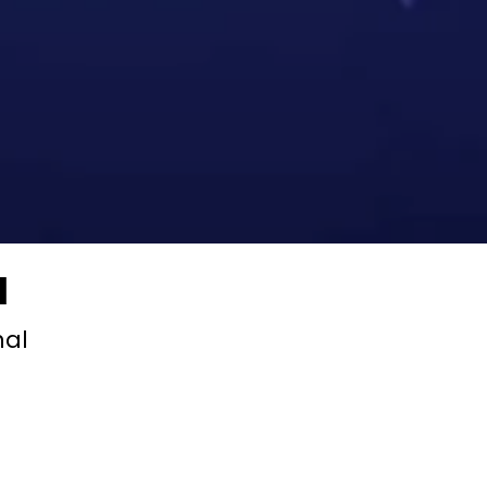
a
nal
fois
Saison 2024-25
vendredi 27 juin