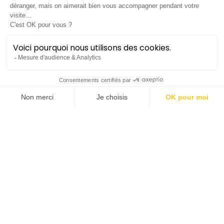
Élémentaire, mon
cher !
Opéra Junior
Concert décentralisé
Lieu :
Montpellier | Théâtre Jean-Claude
Carrière
Durée
: ±1h15 sans entracte
À partir de 6 ans
Saison 2025-26
samedi 2 mai