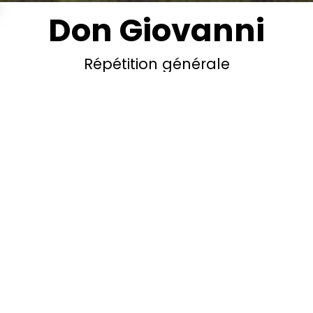
Don Giovanni
Répétition générale
iovanni KV527 est un dramma giocoso en de
 de Wolfgang Amadeus Mozart (1756 –1791), 
e le 29 octobre 1787, sur un livret de Lorenzo 
 inspiré du mythe de Don Juan.
ur en diable défiant à la fois Dieu et la société, Don Gio
enu le symbole du libertin à la formidable force vitale po
u cynisme profanateur et mensonger pour les autres. L
oir cumule tous les travers et fascine artistes et public 
tion par Tirso de Molina et Molière, suivis de près, à Pr
ar Mozart et da Ponte. Les deux créateurs ont fixé le my
à l’art lyrique son premier héros transcendant les époque
n scène, Agnès Jaoui parvient à un rare équilibre entre
e et drame, décuplant la puissance expressive de l’œuvr