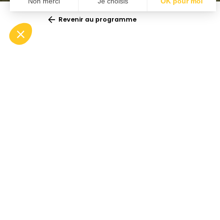
Revenir au programme
Opéra
Don G
actes
Lieu :
Opéra Berlioz | Le Corum
Pragu
Durée :
±3h20 avec entracte
Publics concernés :
Ponte
• Lycées
• Associations / Publics éloignés
• Conservatoires et écoles de
Séducte
musique
est dev
Conditions d'inscription :
gratuit
uns, a
sur inscription
Chanté en italien, surtitré en
de pouv
français et en anglais
sa créa
1787, p
Artistes
offert 
Benjamin Bayl
mise e
direction musicale
comédi