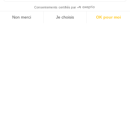
Symphonique
Lieu :
Carcassonne | Théâtre Jean-Alary
Saison 2022-23
mercredi 8 février
20h30
Né en 1992 à Montpellier, Théotime Voisin
commence l’étude de la contrebasse à 5 ans avec
Jean Ané, contrebassiste solo à l’Orchestre national
Montpellier. Il entre à 15 ans au CNSM de Lyon et y
obtient son diplôme en juin 2010. Contrebasse co-
soliste à l’Orchestre Royal du Concertgebouw
d’Amsterdam depuis 2016, et professeur au