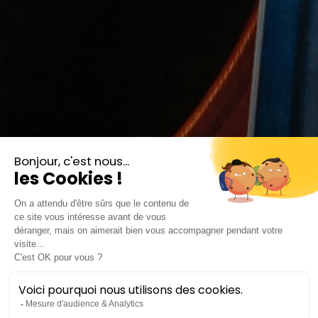
© DR
Contrebasse en
lumière