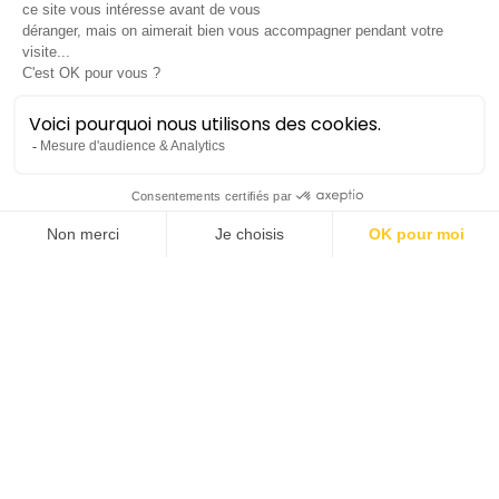
Concert de Noël
Britten • Holst • Gipps • Elgar •
Williams
Symphonique
Lieu :
Salle Molière | Opéra Comédie
Durée :
±1h15 sans entracte
Tarif unique :
10€
Dès 6 ans
Ce concert est inclus dans
Mon
Premier abonnement
(disponible à