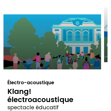
C
Électro-acoustique
Klang!
électroacoustique
s
L
spectacle éducatif