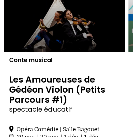
Conte musical
C
Les Amoureuses de
Gédéon Violon (Petits
Parcours #1)
s
L
spectacle éducatif
Opéra Comédie | Salle Bagouet
30 nov. | 30 nov. | 1 déc. | 1 déc.