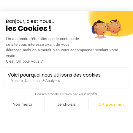
© DR
Matteo Castiglioni
artiste multimédia
Artiste multimédia, il étudie la composition
audiovisuelle au Conservatoire « G. Verdi » de Milan,
où il obtient son diplôme avec les félicitations du
jury pour son cursus de licence (2016) et de master
(2018), avec deux thèses consacrées à la relation
entre la musique et les visuels en temps réel.