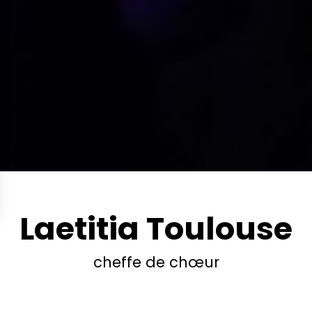
Laetitia Toulouse
cheffe de chœur
 de chœur et chanteuse, Laetitia Toulouse est animée par