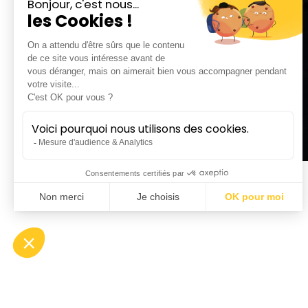
© Julien Benhamou
Justin 