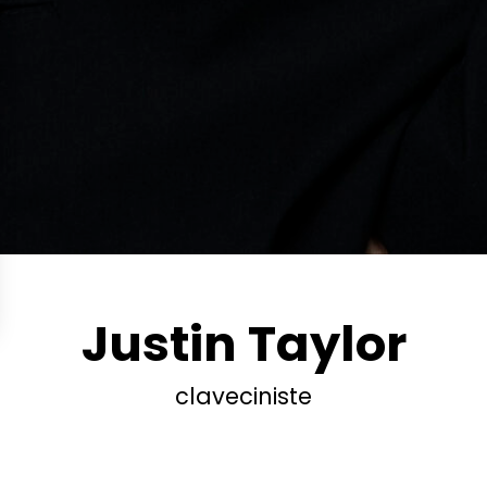
Justin Taylor
claveciniste
Taylor est un musicien au jeu « jubilatoire » (Le Monde, 