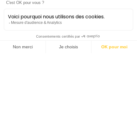
Queyras
violoncelliste
Curiosité, diversité et concentration sur la musique
elle-même caractérisent le travail artistique de
Jean-Guihen Queyras. En scène ou en studio, nous
sommes en présence d’un artiste totalement et
passionnément dédié à la musique dont l’approche
de la partition, humble et sans prétention, reflète
son essence sans concession. Les motivations
profondes du compositeur, de l’artiste et du public
doivent être en harmonie les unes avec les autres
afin d’apporter au concert une expérience
exceptionnelle. Jean-Guihen Queyras a appris de
Pierre Boulez cette approche interprétative avec
lequel il avait établi une longue relation artistique.
Cette philosophie, aux côtés d’une technique
impeccable et claire, d’une sonorité captivante,