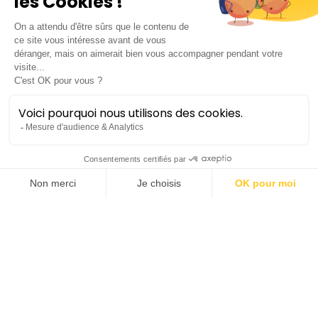
Eugénie Joneau
mezzo-soprano
Mezzo-soprano française, elle effectue ses études à
Lyon auprès de Pierre Ribemont, puis se
perfectionne avec Françoise Pollet, Irene Kudela,
Marie-Claude Papion et Antoine Palloc. En 2018,
er
er
elle gagne le 1
prix Opéra et le 1
prix Mélodie du
Concours de chant de Mâcon. Elle fait ses débuts
ème
dans le rôle de la 3
Dame (
Die Zauberflöte
), sous
la baguette de Quentin Hindley. En septembre 2019,
elle intègre l’Opéra Studio, sous la direction de
Vincent Monteil, à l’Opéra National du Rhin et
ème
participe aux productions de
Rusalka
(3
Nymphe) et
l’Heure Espagnole
(Concepcion).