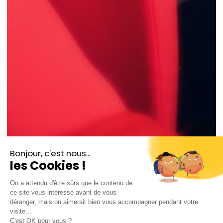
Éléonore Pancrazi
mezzo soprano