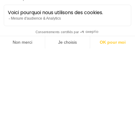
Diplômée de l’Ecole Normale de Musique de Paris,
élève du Studio de l’Opéra de Lyon, de l’Académie du
Festival d’Aix en Provence et de l’Opéra Comique, la
jeune mezzo corse remporte en 2017 le 2ème Prix
au Concours Cesti, puis en 2018 elle est Révélation
ADAMI et en 2019 elle est sacrée Révélation Lyrique
aux Victoires de la Musique Classique. Depuis, on
l’entend régulièrement sur les scènes nationales :
Théâtre des Champs-Elysées (
Le Barbier de Séville
,
Manon
,
Carmen
,
La Vie Parisienne
,
La Périchole
, le
Requiem de Mozart
), Athénée (
Trouble in Tahiti
de
Bernstein), des Opéras de Toulouse (
Lucrezia Borgia
,
Jenufa
,
Le Nozze di Figaro
), Tours (
La Vie Parisienne
,
Rigoletto
), Toulon (
Les Noces de Figaro
), Lyon
(
L’Enfant et les Sortilèges
), Nancy (
l’Heure
Espagnole
,
Gianni Schicchi
,
Katia Kabanova
),
Versailles (
Sémiramis
de Destouches, Zerlina/
Don