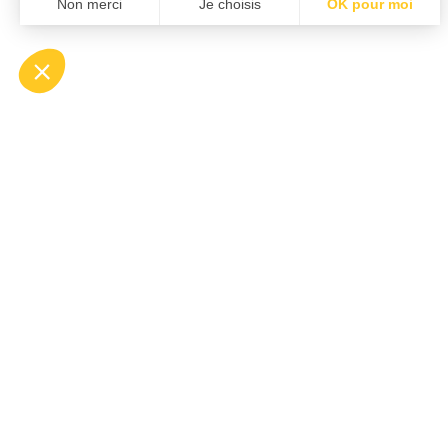
Il débu
découv
terres 
mais, c
ses pér
découv
kilomèt
vélo c
sons, l
vivante
sur les
mais s
jongler
présent
du publ