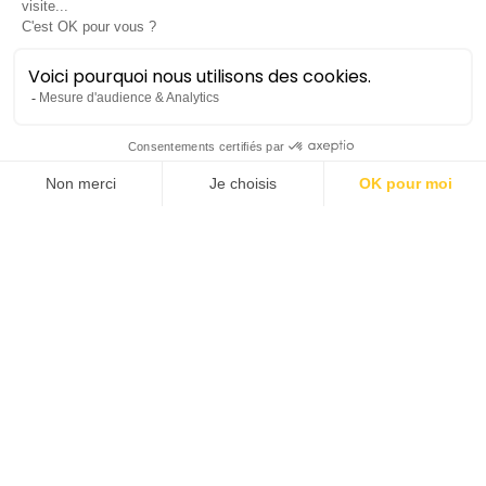
violon
Né en 1998 à Paris, David Moreau commence le
violon à 5 ans selon la méthode Suzuki. Il étudie
avec Suzanne Gessner, puis entre en 2014 au
Conservatoire National Supérieur De Musique de
Paris dans la classe de Boris Garlitsky. Il étudie
parallèlement en musique de chambre dans la
classe de Claire Désert et Ami Flammer. En
septembre 2017 il intègre la Barenboïm- Saïd
Akademie à Berlin dans la classe de Mihaela Martin,
et bénéficie des précieux conseils de Daniel
Barenboim.
David est lauréat de la Fondation Berthier 2017, et
Banque Populaire 2022. Il s’est perfectionné auprès
de Pavel Vernikov, Andras Schiff, Itamar Golan,