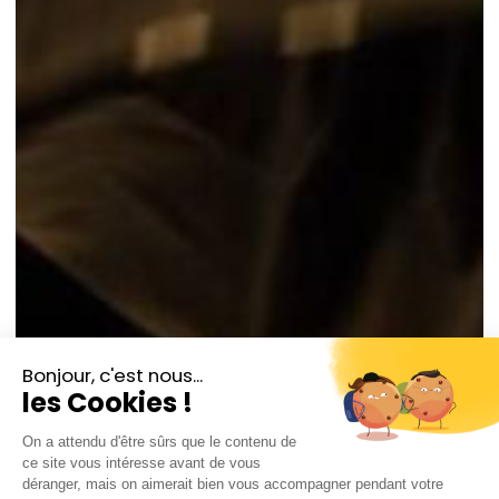
©Jacky Azoulai
David Moreau