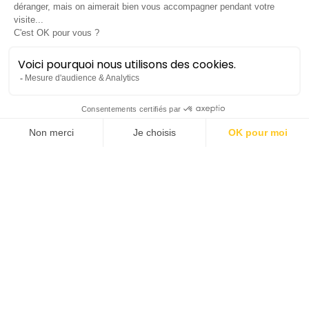
baryton
Allen Boxer débute la saison 2023–24 avec une
première apparition au Festival irlandais de Wexford
dans le rôle de John Buckley dans
Two Women
de
Tutino. Il fait ensuite ses débuts à l’Opéra de Lyon
dans le rôle de Sonora dans
La fanciulla del West
. Il
revient ensuite à Montpellier pour se produire pour
la première fois dans le redoutable
Carmina Burana
.
La saison dernière d’Allen comprenait un début de
dernière minute dans le rôle de Golaud dans
Pelléas
et Mélisande
avec l’Orchestre National de France,
sous la direction de Susanna Mälkki. Il avait débuté
par une apparition au festival de musique
contemporaine AFEKT à Tallinn dans une