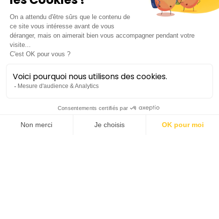
Alexandra Dauphin
mezzo-soprano
Alexandra Dauphin a fait ses études musicales au
Conservatoire National de Metz où elle obtient sa
médaille d’or de violon-alto et de musique de
chambre dans la classe d’Augustin Meley.
Parallèlement, elle obtient le diplôme d’Etat de
professeur d’alto, une licence en musicologie, et
entre à la Psalette de Lorraine dirigée par Pierre
Cao. Plus tard, elle intègre l’Orchestre Français des
Jeunes Musiciens et travaille avec Emmanuel
Krivine et Sylvain Cambreling. Après deux saisons
d’opérettes en tant qu’altiste au Théâtre de Metz,
elle entre au CNIPAL de Marseille où elle