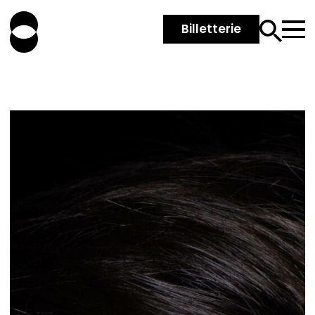
Billetterie