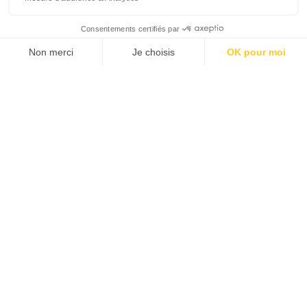
Concert décentralisé
Lieu :
Arles-sur-Tech | Parc de l'hôtel de
ville
Tarif :
12€
Réservation :
Par téléphone au 07 49 77
00 56 ou par mail à jean-
yves.marinaro@orange.fr
Saison 2024-25
samedi 14 juin
19h00
Un concert exceptionnel au parc de l’Hôtel de Ville
d’Arles-sur-Tech ! Le sextuor de cuivres de l’Opéra