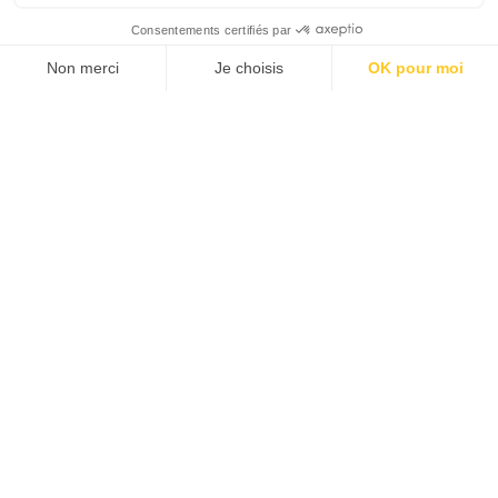
Violon
En famille
Lieu :
Opéra Comédie | Salle Bagouet
Durée :
±35mn
Public :
0-6 ans
Tarifs :
10€ (1 enfant + 1 parent) ; 10€
par adulte supplémentaire
Vente
exclusivement
par téléphone au
04 67 60 19 99 ou au guichet billetterie
Opéra Comédie (du mardi au samedi de
10h à 13h et de 14h à 18h)
Saison 2023-24