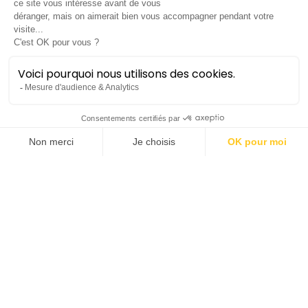
Les multitimbrés
Quintette de musiciens de
l'Orchestre national
Montpellier Occitanie
Concert décentralisé
Lieu :
Mauguio | Théâtre Bassaget
Saison 2024-25
dimanche 8 décembre
18h00