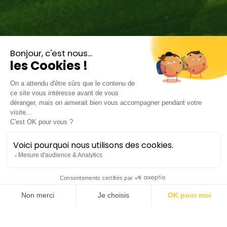
Haendel forever
Philippe Jaroussky & Emőke
Baráth
Lieu :
Opéra Comédie
Durée :
±
1h40 avec entracte