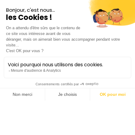
E il violoncello
suonò
Le Consort
Chambre / Baroque
Lieu :
Salle Molière | Opéra Comédie
Durée :
±1h sans entracte
Tarifs :
de 18€ à 20€