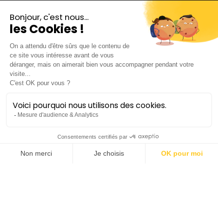
Ars Natura
Arts numériques |
Conférence-récit et
performance audiovisuelle
Électro-acoustique
Lieu :
Opéra Comédie
Durée :
±2h